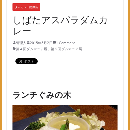
ダムカレー提供店
しばたアスパラダムカ
レー
管理人
2015年5月2日
1 Comment
第４回ダムマニア展
、
第５回ダムマニア展
ランチぐみの木