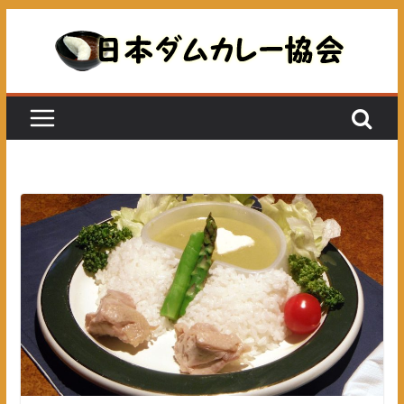
コ
ン
テ
ン
ツ
へ
ス
キ
ッ
プ