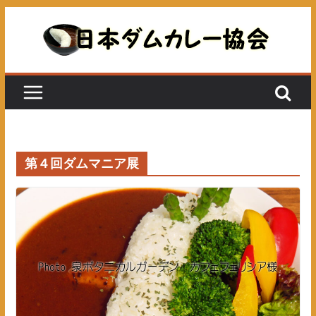
コ
ン
テ
ン
ツ
へ
ス
キ
第４回ダムマニア展
ッ
プ