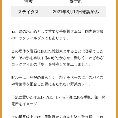
備考
要予約
ステイタス
2021年8月12日確認済み
石川県の水がめとして重要な手取川ダムは、国内最大級
のロックフィルダムでもあります。
この堤体を岩石に似せた雑穀米とすることは容易でした
が、その形を再現するのがなかなかに難しく、わざわざ
ロックフィルの「型」を特注して施工しました。
貯ルーは、発酵の町らしく「糀」をベースに、スパイス
や青菜等を配合した胃にもたれない野菜カレー。
下流に置いたオムレツは、1ｋｍ下流にある手取川第一発
電所をイメージ。
その延長線上には、手取湖から水を引込む取水塔、これ