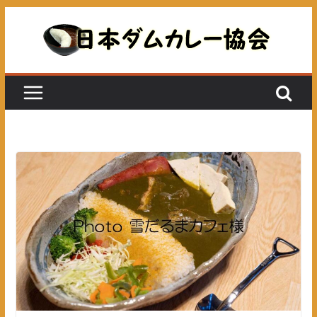
コ
ン
テ
ン
ツ
へ
ス
キ
ッ
プ